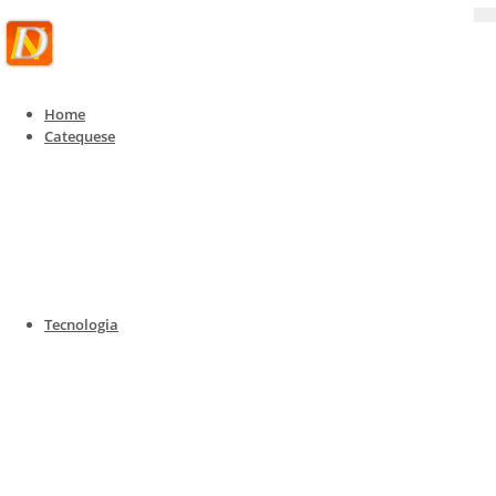
Home
Catequese
Dinâmicas
Dinâmicas para catequese e empresas
Home
Dinâmicas
Dinâmicas para catequese e empresas
Tecnologia
Ferramentas