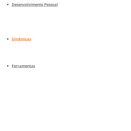
Desenvolvimento Pessoal
Provisionando ONT na OLT Huawei
Provisionando ONT na OLT Datacom
Dinâmicas
Configurando OLT Huawei
Ferramentas
Qual meu IP
Calculando plano de internet
Teste porta aberta