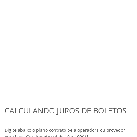
CALCULANDO JUROS DE BOLETOS
Digite abaixo o plano contrato pela operadora ou provedor
em Mega. Geralmente vai de 10 a 1000M.