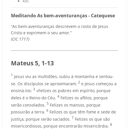
435
Meditando As bem-aventuranças - Catequese
“As bem-aventuranças descrevem o rosto de Jesus
Cristo e exprimem o seu amor.”
(CIC 1717)
Mateus 5, 1-13
1
Jesus viu as multidões, subiu à montanha e sentou-
2
se. Os discípulos se aproximaram,
e Jesus começou a
3
ensiná-los:
«Felizes os pobres em espírito, porque
4
deles é o Reino do Céu.
Felizes os aflitos, porque
5
serão consolados.
Felizes os mansos, porque
6
possuirão a terra.
Felizes os que têm fome e sede de
7
justiça, porque serão saciados.
Felizes os que são
8
misericordiosos, porque encontrarão misericórdia.