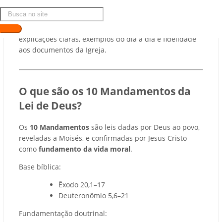
Este artigo foi preparado para ajudar
catequistas
jovens e também os mais experientes
, com
explicações claras, exemplos do dia a dia e fidelidade
aos documentos da Igreja.
O que são os 10 Mandamentos da
Lei de Deus?
Os
10 Mandamentos
são leis dadas por Deus ao povo,
reveladas a Moisés, e confirmadas por Jesus Cristo
como
fundamento da vida moral
.
Base bíblica:
Êxodo 20,1–17
Deuteronômio 5,6–21
Fundamentação doutrinal: