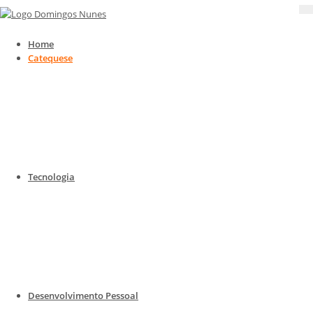
Home
Catequese
Catequese
Catequese para todas as idades
Home
Catequese
Tecnologia
Catequese para todas as idades
Desenvolvimento Pessoal