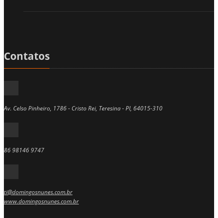
Contatos
Av. Celso Pinheiro, 1786 - Cristo Rei, Teresina - PI, 64015-310
86 98146 9747
ti@domingosnunes.com.br
www.domingosnunes.com.br