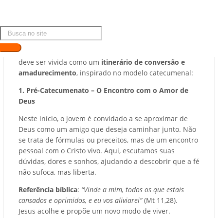
Um Caminho de Maturidade Espiritual
A Catequese da Crisma, especialmente para os jovens,
deve ser vivida como um
itinerário de conversão e
amadurecimento
, inspirado no modelo catecumenal:
1. Pré-Catecumenato – O Encontro com o Amor de
Deus
Neste início, o jovem é convidado a se aproximar de
Deus como um amigo que deseja caminhar junto. Não
se trata de fórmulas ou preceitos, mas de um encontro
pessoal com o Cristo vivo. Aqui, escutamos suas
dúvidas, dores e sonhos, ajudando a descobrir que a fé
não sufoca, mas liberta.
Referência bíblica
:
“Vinde a mim, todos os que estais
cansados e oprimidos, e eu vos aliviarei”
(Mt 11,28).
Jesus acolhe e propõe um novo modo de viver.