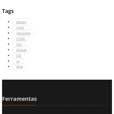
Tags
Design
Unify
Template
HTML
CSS
Mobile
iOS
UI
Web
Ferramentas