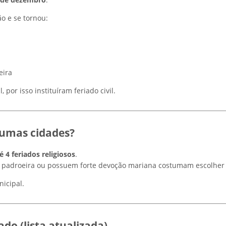
o e se tornou:
eira
por isso instituíram feriado civil.
gumas cidades?
 4 feriados religiosos
.
o padroeira ou possuem forte devoção mariana costumam escolhe
nicipal.
do (lista atualizada)