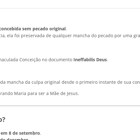
concebida sem pecado original
.
ncia, ela foi preservada de qualquer mancha do pecado por uma gra
 Imaculada Conceição no documento
Ineffabilis Deus
.
oda mancha da culpa original desde o primeiro instante de sua co
rando Maria para ser a Mãe de Jesus.
o?
 em 8 de setembro
.
 de dezembro
.