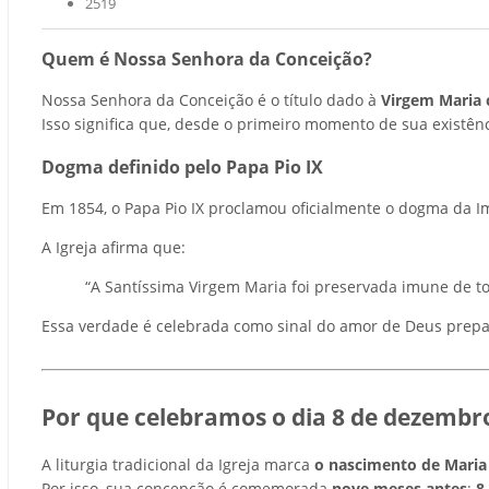
2519
Quem é Nossa Senhora da Conceição?
Nossa Senhora da Conceição é o título dado à
Virgem Maria 
Isso significa que, desde o primeiro momento de sua existê
Dogma definido pelo Papa Pio IX
Em 1854, o Papa Pio IX proclamou oficialmente o dogma da
A Igreja afirma que:
“A Santíssima Virgem Maria foi preservada imune de t
Essa verdade é celebrada como sinal do amor de Deus prepa
Por que celebramos o dia 8 de dezembr
A liturgia tradicional da Igreja marca
o nascimento de Maria
Por isso, sua concepção é comemorada
nove meses antes
:
8