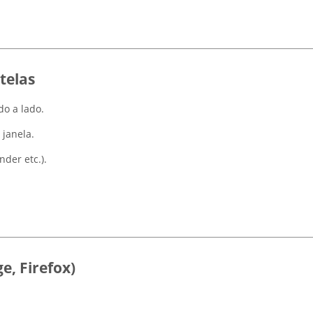
telas
do a lado.
janela.
der etc.).
e, Firefox)