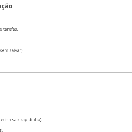
ação
 tarefas.
sem salvar).
ecisa sair rapidinho).
s.