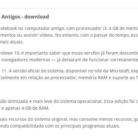
 Antigos - download
notebook ou computador antigo, com processador i3, 4 GB de me
ocumentos ou assistir vídeos. No entanto, com o passar do tempo, e
mais atuais.
ows 10, é importante saber que essas versões já foram descontinu
 navegadores modernos — já deixaram de funcionar corretamente,
1. A versão oficial do sistema, disponível no site da Microsoft, 
ialmente em relação ao processador, memória RAM e suporte ao T
são otimizada e mais leve do sistema operacional. Essa edição f
3 e apenas 4 GB de RAM.
is recursos do sistema original, mas consome menos recursos, gara
endo compatibilidade com os principais programas atuais.