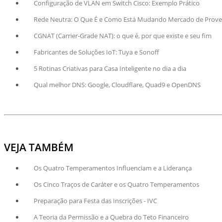
Configuração de VLAN em Switch Cisco: Exemplo Prático
Rede Neutra: O Que É e Como Está Mudando Mercado de Prov
CGNAT (Carrier-Grade NAT): o que é, por que existe e seu fim
Fabricantes de Soluções IoT: Tuya e Sonoff
5 Rotinas Criativas para Casa Inteligente no dia a dia
Qual melhor DNS: Google, Cloudflare, Quad9 e OpenDNS
VEJA TAMBÉM
Os Quatro Temperamentos Influenciam e a Liderança
Os Cinco Traços de Caráter e os Quatro Temperamentos
Preparação para Festa das Inscrições - IVC
A Teoria da Permissão e a Quebra do Teto Financeiro