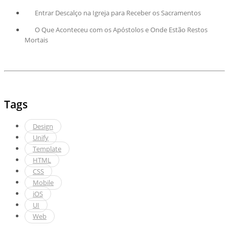
Entrar Descalço na Igreja para Receber os Sacramentos
O Que Aconteceu com os Apóstolos e Onde Estão Restos
Mortais
Tags
Design
Unify
Template
HTML
CSS
Mobile
iOS
UI
Web