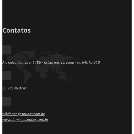
Contatos
Av. Celso Pinheiro, 1786 - Cristo Rei, Teresina - PI, 64015-310
86 98146 9747
ti@domingosnunes.com.br
www.domingosnunes.com.br