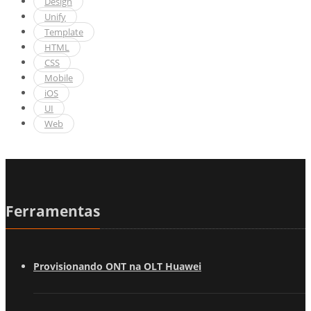
Design
Unify
Template
HTML
CSS
Mobile
iOS
UI
Web
Ferramentas
Provisionando ONT na OLT Huawei