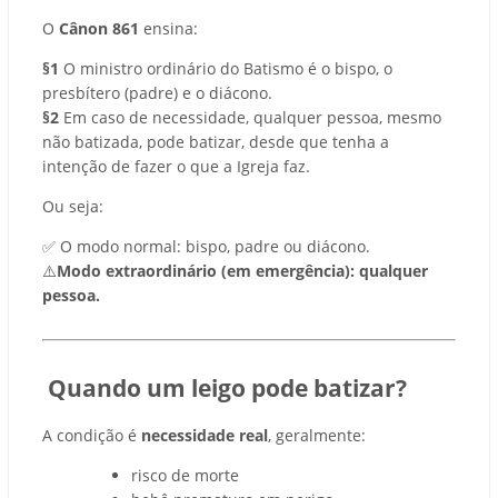
O
Cânon 861
ensina:
§1
O ministro ordinário do Batismo é o bispo, o
presbítero (padre) e o diácono.
§2
Em caso de necessidade, qualquer pessoa, mesmo
não batizada, pode batizar, desde que tenha a
intenção de fazer o que a Igreja faz.
Ou seja:
✅
O modo normal: bispo, padre ou diácono.
⚠️
Modo extraordinário (em emergência): qualquer
pessoa.
Quando um leigo pode batizar?
A condição é
necessidade real
, geralmente:
risco de morte