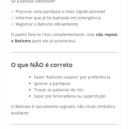
Se a pessoa sobreviver:
✅
Procurar uma paróquia o mais rápido possível
✅
Informar que j
á
foi batizada em emerg
ê
ncia
✅
Registrar o Batismo oficialmente
O padre fará os ritos complementares, mas
não repete
o Batismo
(pois ele já aconteceu).
O que NÃO é correto
Fazer “batismo caseiro” por preferência
Ignorar a paróquia
Trocar as palavras do rito
Fazer por brincadeira ou superstição
O Batismo é sacramento sagrado, não ritual simbólico
qualquer.