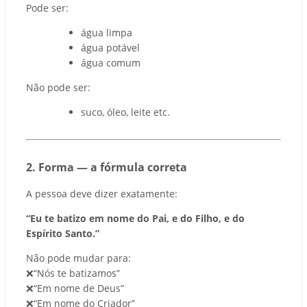
Pode ser:
água limpa
água potável
água comum
Não pode ser:
suco, óleo, leite etc.
2️. Forma — a fórmula correta
A pessoa deve dizer exatamente:
“Eu te batizo em nome do Pai, e do Filho, e do
Espírito Santo.”
Não pode mudar para:
❌
“
N
ó
s te batizamos
”
❌
“
Em nome de Deus
”
❌
“
Em nome do Criador
”