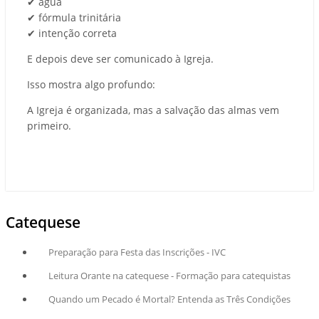
✔
á
gua
✔
f
ó
rmula trinit
á
ria
✔
inten
çã
o correta
E depois deve ser comunicado à Igreja.
Isso mostra algo profundo:
A Igreja é organizada, mas a salvação das almas vem
primeiro.
Catequese
Preparação para Festa das Inscrições - IVC
Leitura Orante na catequese - Formação para catequistas
Quando um Pecado é Mortal? Entenda as Três Condições