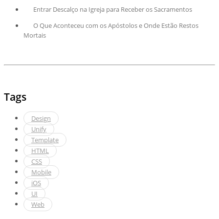
Entrar Descalço na Igreja para Receber os Sacramentos
O Que Aconteceu com os Apóstolos e Onde Estão Restos
Mortais
Tags
Design
Unify
Template
HTML
CSS
Mobile
iOS
UI
Web