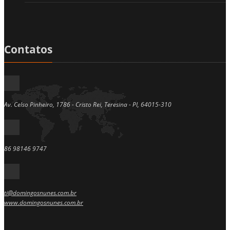
Contatos
Av. Celso Pinheiro, 1786 - Cristo Rei, Teresina - PI, 64015-310
86 98146 9747
ti@domingosnunes.com.br
www.domingosnunes.com.br