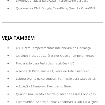
5 Rotinas Criativas para Casa Inteligente no dia a dia
Qual melhor DNS: Google, Cloudflare, Quad9 e OpenDNS
VEJA TAMBÉM
Os Quatro Temperamentos Influenciam e a Liderança
Os Cinco Traços de Caráter e os Quatro Temperamentos
Preparação para Festa das Inscrições - IVC
A Teoria da Permissão e a Quebra do Teto Financeiro
Leitura Orante na catequese - Formação para catequistas
A Exceção É Sempre o Exemplo do Burro
Quando um Pecado é Mortal? Entenda as Três Condições
Excomunhão, Aborto e Penas Canônicas: O Que Diz a Igreja