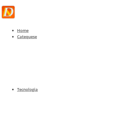
Home
Catequese
Dinâmicas
Dinâmicas para catequese e empresas
Home
Dinâmicas
Dinâmicas para catequese e empresas
Tecnologia