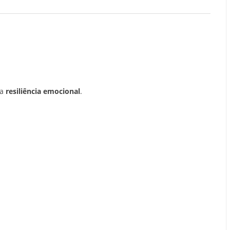
 a
resiliência emocional
.