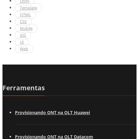
Unify
Template
HTML
CSS
Mobile
iOS
UI
Web
Ferramentas
Provisionando ONT na OLT Huawei
Provisionando ONT na OLT Datacom