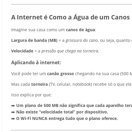
A Internet é Como a Água de um Canos
Imagine sua casa como um
canos de água
:
Largura de banda (MB)
= a
grossura do cano
, ou seja, quant
Velocidade
= a
pressão que chega na torneira
.
Aplicando à internet:
Você pode ter um
canão grosso
chegando na sua casa (500 
Mas cada
torneira
(TV, celular, notebook) recebe só o que
ela
Isso explica por que:
➡️
Um plano de 500 MB não significa que cada aparelho ter
➡️
Não existe “velocidade total” por dispositivo.
➡️
O Wi-Fi NUNCA entrega tudo que o plano oferece.