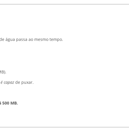
o de água passa ao mesmo tempo.
MB).
 é capaz
de puxar.
á 500 MB.