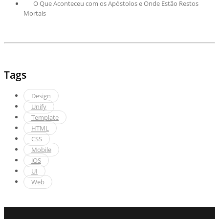
O Que Aconteceu com os Apóstolos e Onde Estão Restos
Mortais
Tags
Design
Unify
Template
HTML
CSS
Mobile
iOS
UI
Web