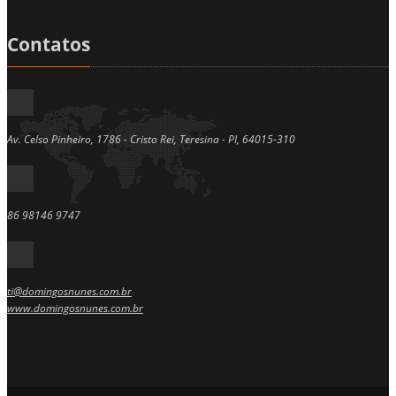
Contatos
Av. Celso Pinheiro, 1786 - Cristo Rei, Teresina - PI, 64015-310
86 98146 9747
ti@domingosnunes.com.br
www.domingosnunes.com.br